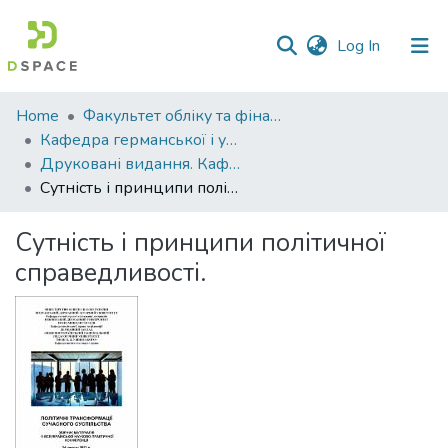
(current)
Log In
Communities
Home
Факультет обліку та фінансів
&
Кафедра германської і української філології
Collections
Друковані видання. Кафедра германської і української філології
Сутність і принципи політичної справедливості.
All of DSpace
Сутність і принципи політичної
Statistics
справедливості.