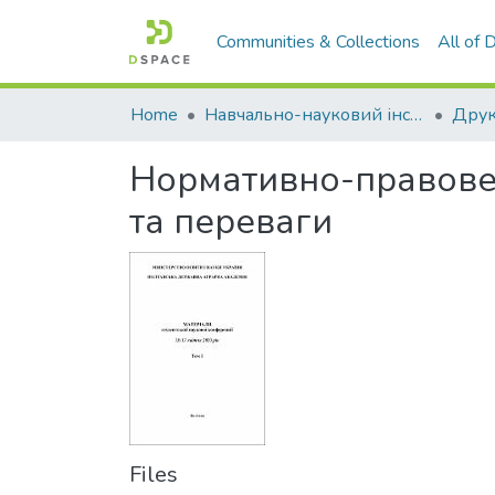
Communities & Collections
All of
Home
Навчально-науковий інститут економіки, управління, права та інформаційних технологій
Друк
Нормативно-правове 
та переваги
Files