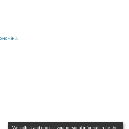
ономіки,
We collect and process your personal information for the