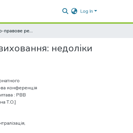
Log In
Нормативно-правове регулювання патронатного виховання: недоліки та переваги
иховання: недоліки
онатного
кова конференція
олтава : РВВ
а Т.О.]
тралізація
,