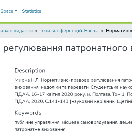
 DSpace
Statistics
овані видання
Тези конференцій. Навчально-науковий інститут економіки, управління, права та інформаційних технологій
регулювання патронатного в
Description
Мирна Н.Л. Нормативно-правове регулювання патр
виховання: недоліки та переваги. Студентська нау
ПДАА, 16-17 квітня 2020 року, м. Полтава. Том 1. П
ПДАА, 2020. С.141-143 [науковий керівник: Щетінін
Keywords
публічне управління
,
місцеве самоврядування
,
децен
патронатне виховання