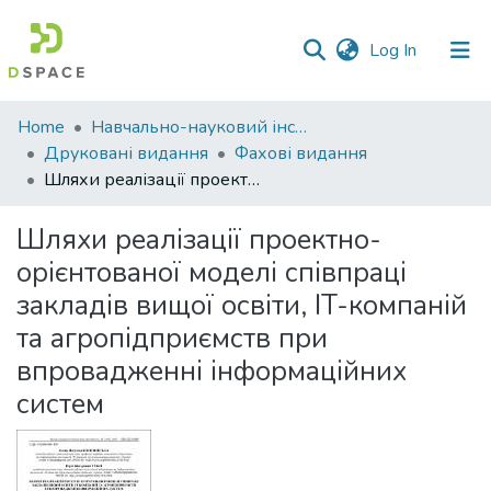
(current)
Log In
Communities
Home
Навчально-науковий інститут економіки, управління, права та інформаційних технологій
&
Друковані видання
Фахові видання
Collections
Шляхи реалізації проектно-орієнтованої моделі співпраці закладів вищої освіти, IT-компаній та агропідприємств при впровадженні інформаційних систем
All of DSpace
Шляхи реалізації проектно-
орієнтованої моделі співпраці
Statistics
закладів вищої освіти, IT-компаній
та агропідприємств при
впровадженні інформаційних
систем