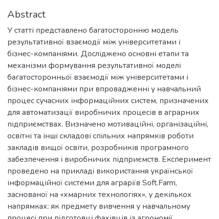
Abstract
У статті представлено багатосторонню модель
результативної взаємодії між університетами і
бізнес-компаніями. Досліджено основні етапи та
механізми формування результативної моделі
багатосторонньої взаємодії між університетами і
бізнес-компаніями при впровадженні у навчальний
процес сучасних інформаційних систем, призначених
для автоматизації виробничих процесів в аграрних
підприємствах. Визначено мотиваційні, організаційні,
освітні та інші складові спільних напрямків роботи
закладів вищої освіти, розробників програмного
забезпечення і виробничих підприємств. Експеримент
проведено на прикладі використання української
інформаційної системи для аграріїв Soft.Farm,
заснованої на «хмарних технологіях», у декількох
напрямках: як предмету вивчення у навчальному
процесі при підготовці фахівців із агрономії,