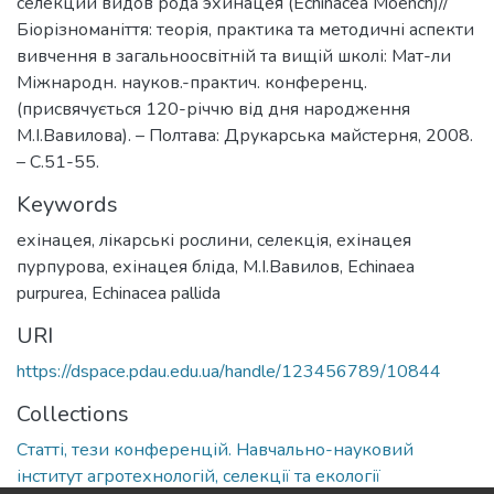
селекции видов рода эхинацея (Echinacea Moench)//
Біорізноманіття: теорія, практика та методичні аспекти
вивчення в загальноосвітній та вищій школі: Мат-ли
Міжнародн. науков.-практич. конференц.
(присвячується 120-річчю від дня народження
М.І.Вавилова). – Полтава: Друкарська майстерня, 2008.
– С.51-55.
Keywords
ехінацея
,
лікарські рослини
,
селекція
,
ехінацея
пурпурова
,
ехінацея бліда
,
М.І.Вавилов
,
Echinaea
purpurea
,
Echinacea pallida
URI
https://dspace.pdau.edu.ua/handle/123456789/10844
Collections
Статті, тези конференцій. Навчально-науковий
інститут агротехнологій, селекції та екології