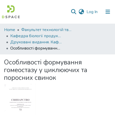
(current)
Log In
Communities
Home
Факультет технологій тваринництва та продовольства
&
Кафедра біології продуктивності тварин ім. академіка О.В. Квасницького
Collections
Друковані видання. Кафедра біології продуктивності тварин імені академіка О. В. Квасницького
Особливості формування гомеостазу у циклюючих та поросних свинок
All of DSpace
Особливості формування
Statistics
гомеостазу у циклюючих та
поросних свинок