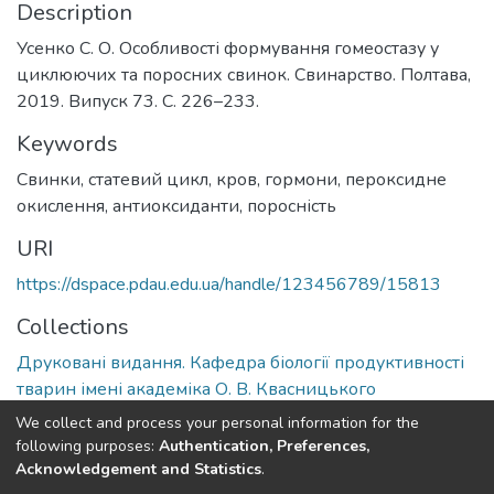
Description
Усенко С. О. Особливості формування гомеостазу у
циклюючих та поросних свинок. Свинарство. Полтава,
2019. Випуск 73. С. 226–233.
Keywords
Свинки
,
статевий цикл
,
кров
,
гормони
,
пероксидне
окислення
,
антиоксиданти
,
поросність
URI
https://dspace.pdau.edu.ua/handle/123456789/15813
Collections
Друковані видання. Кафедра біології продуктивності
тварин імені академіка О. В. Квасницького
We collect and process your personal information for the
Full item page
following purposes:
Authentication, Preferences,
Acknowledgement and Statistics
.