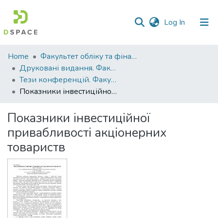
(current)
Log In
Communities
Home
Факультет обліку та фінансів
&
Друковані видання. Факультет обліку та фінансів
Collections
Тези конференцій. Факультет обліку та фінансів
Показники інвестиційної привабливості акціонерних товариств
All of DSpace
Показники інвестиційної
Statistics
привабливості акціонерних
товариств