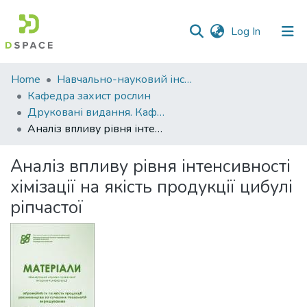
(current)
Log In
Communities
Home
Навчально-науковий інститут агротехнологій, селекції та екології
&
Кафедра захист рослин
Collections
Друковані видання. Кафедра захист рослин
Аналіз впливу рівня інтенсивності хімізації на якість продукції цибулі ріпчастої
All of DSpace
Аналіз впливу рівня інтенсивності
Statistics
хімізації на якість продукції цибулі
ріпчастої