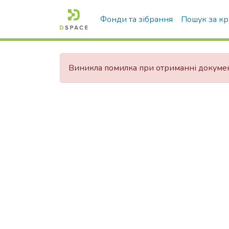
Фонди та зібрання
Пошук за к
Виникла помилка при отриманні докуме