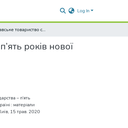
Log In
Полтавське товариство сільського господарства – п’ять років нової історії.
п’ять років нової
арства – п’ять
країні : матеріали
Київ, 15 трав. 2020