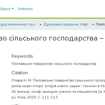
 DSpace
Statistics
Кафедра механічної та електричної інженерії
Друковані видання. Кафедра механічної та електричної інженерії
о сільського господарства – 
Keywords
Полтавське товариство сільського господарства
Citation
Опара Н. М. Полтавське товариство сільського господ
років нової історії. Історія освіти, науки і техніки в У
ХV всеукр. конф. молодих учених та спеціалістів (м. 
р.). Київ, 2020. С. 111-113.