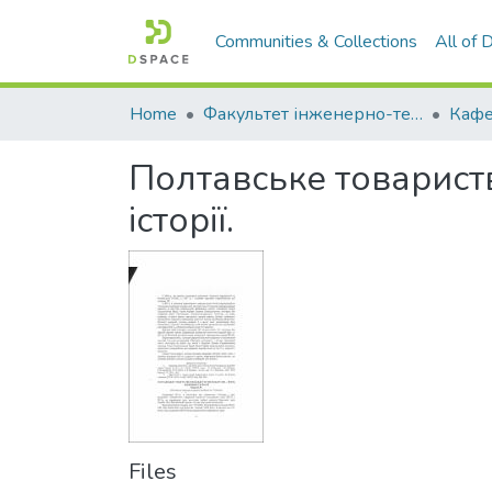
Communities & Collections
All of
Home
Факультет інженерно-технологічний
Полтавське товариств
історії.
Files