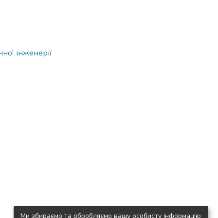
чної інженерії
Ми збираємо та обробляємо вашу особисту інформацію