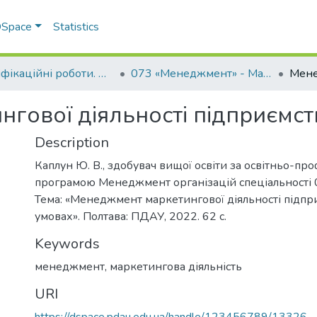
 DSpace
Statistics
Кваліфікаційні роботи. ННІ економіки, управління, права та ІТ
073 «Менеджмент» - Магістри 2021-2022
гової діяльності підприємст
Description
Каплун Ю. В., здобувач вищої освіти за освітньо-пр
програмою Менеджмент організацій спеціальності
Тема: «Менеджмент маркетингової діяльності підпр
умовах». Полтава: ПДАУ, 2022. 62 с.
Keywords
менеджмент
,
маркетингова діяльність
URI