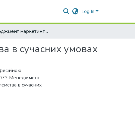
Log In
Менеджмент маркетингової діяльності підприємства в сучасних умовах
ва в сучасних умовах
офесійною
 073 Менеджмент.
иємства в сучасних