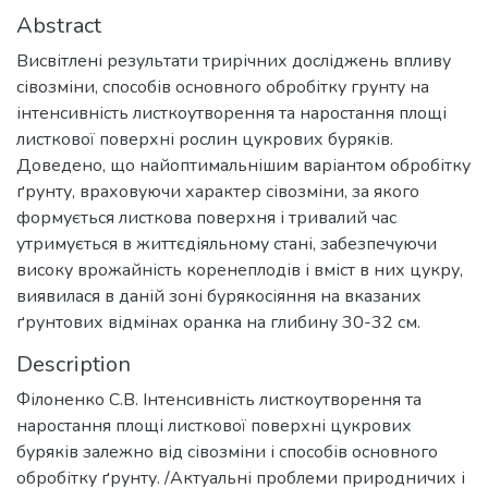
Abstract
Висвітлені результати трирічних досліджень впливу
сівозміни, способів основного обробітку грунту на
інтенсивність листкоутворення та наростання площі
листкової поверхні рослин цукрових буряків.
Доведено, що найоптимальнішим варіантом обробітку
ґрунту, враховуючи характер сівозміни, за якого
формується листкова поверхня і тривалий час
утримується в життєдіяльному стані, забезпечуючи
високу врожайність коренеплодів і вміст в них цукру,
виявилася в даній зоні бурякосіяння на вказаних
ґрунтових відмінах оранка на глибину 30-32 см.
Description
Філоненко С.В. Інтенсивність листкоутворення та
наростання площі листкової поверхні цукрових
буряків залежно від сівозміни і способів основного
обробітку ґрунту. /Актуальні проблеми природничих і