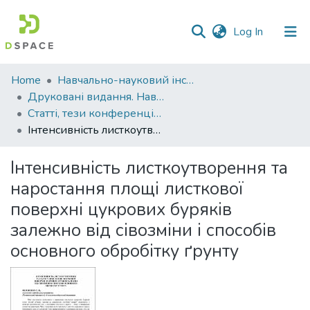
(current)
Log In
Communities
Home
Навчально-науковий інститут агротехнологій, селекції та екології
&
Друковані видання. Навчально-науковий інститут агротехнологій, селекції та екології
Collections
Статті, тези конференцій. Навчально-науковий інститут агротехнологій, селекції та екології
Інтенсивність листкоутворення та наростання площі листкової поверхні цукрових буряків залежно від сівозміни і способів основного обробітку ґрунту
All of DSpace
Інтенсивність листкоутворення та
Statistics
наростання площі листкової
поверхні цукрових буряків
залежно від сівозміни і способів
основного обробітку ґрунту