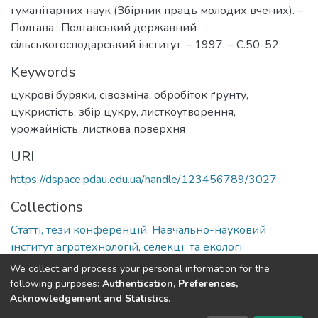
гуманітарних наук (Збірник праць молодих вчених). –
Полтава.: Полтавський державний
сільськогосподарський інститут. – 1997. – С.50-52.
Keywords
цукрові буряки
,
сівозміна
,
обробіток ґрунту
,
цукристість
,
збір цукру
,
листкоутворення
,
урожайність
,
листкова поверхня
URI
https://dspace.pdau.edu.ua/handle/123456789/3027
Collections
Статті, тези конференцій. Навчально-науковий
інститут агротехнологій, селекції та екології
We collect and process your personal information for the
Full item page
following purposes:
Authentication, Preferences,
Acknowledgement and Statistics
.