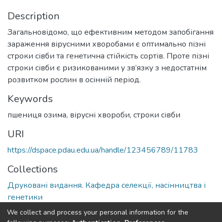
Description
Загальновідомо, що ефективним методом запобігання
зараження вірусними хворобами є оптимально пізні
строки сівби та генетична стійкість сортів. Проте пізні
строки сівби є ризикованими у зв’язку з недостатнім
розвитком рослин в осінній період.
Keywords
пшениця озима, вірусні хвороби, строки сівби
URI
https://dspace.pdau.edu.ua/handle/123456789/11783
Collections
Друковані видання. Кафедра селекції, насінництва і
генетики
We collect and process your personal information for the
Full item page