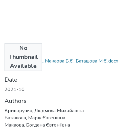
No
Files
Thumbnail
Криворучко Л.М., Макаова Б.Є., Баташова М.Є..docx
Available
(20.23 KB)
Date
2021-10
Authors
Криворучко, Людмила Михайлівна
Баташова, Марія Євгенівна
Макаова, Богдана Євгеніївна