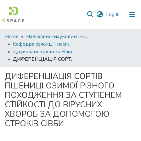
(current)
Log In
Communities
Home
Навчально-науковий інститут агротехнологій, селекції та екології
&
Кафедра селекції, насінництва і генетики
Collections
Друковані видання. Кафедра селекції, насінництва і генетики
ДИФЕРЕНЦІАЦІЯ СОРТІВ ПШЕНИЦІ ОЗИМОЇ РІЗНОГО ПОХОДЖЕННЯ ЗА СТУПЕНЕМ СТІЙКОСТІ ДО ВІРУСНИХ ХВОРОБ ЗА ДОПОМОГОЮ СТРОКІВ СІВБИ
All of DSpace
ДИФЕРЕНЦІАЦІЯ СОРТІВ
Statistics
ПШЕНИЦІ ОЗИМОЇ РІЗНОГО
ПОХОДЖЕННЯ ЗА СТУПЕНЕМ
СТІЙКОСТІ ДО ВІРУСНИХ
ХВОРОБ ЗА ДОПОМОГОЮ
СТРОКІВ СІВБИ