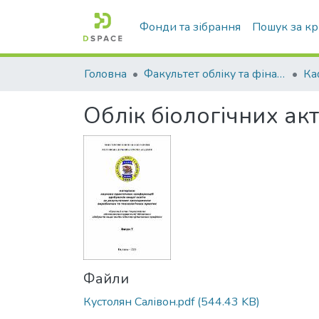
Фонди та зібрання
Пошук за к
Головна
Факультет обліку та фінансів
Облік біологічних акт
Файли
Кустолян Салівон.pdf
(544.43 KB)