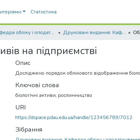
ритеріями
Статистика
Кафедра обліку і оподаткування
Друковані видання. Кафедра обліку і оподаткування
ивів на підприємстві
Опис
Досліджено порядок облікового відображення біоло
Ключові слова
біологічні активи
,
рослинництво
URI
https://dspace.pdau.edu.ua/handle/123456789/7012
Зібрання
Друковані видання. Кафедра обліку і оподаткуванн