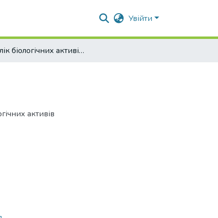
Увійти
Облік біологічних активів на підприємстві
гічних активів
я