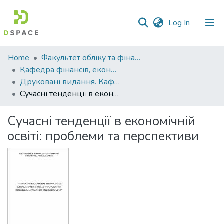
(current)
Log In
Communities
Home
Факультет обліку та фінансів
&
Кафедра фінансів, економічних досліджень і туризму
Collections
Друковані видання. Кафедра фінансів, економічних досліджень і туризму
Сучасні тенденції в економічній освіті: проблеми та перспективи
All of DSpace
Сучасні тенденції в економічній
Statistics
освіті: проблеми та перспективи