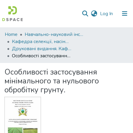
(current)
Log In
Communities
Home
Навчально-науковий інститут агротехнологій, селекції та екології
&
Кафедра селекції, насінництва і генетики
Collections
Друковані видання. Кафедра селекції, насінництва і генетики
Особливості застосування мінімального та нульового обробітку грунту.
All of DSpace
Особливості застосування
Statistics
мінімального та нульового
обробітку грунту.