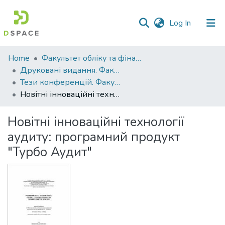
(current)
Log In
Communities
Home
Факультет обліку та фінансів
&
Друковані видання. Факультет обліку та фінансів
Collections
Тези конференцій. Факультет обліку та фінансів
Новітні інноваційні технології аудиту: програмний продукт "Турбо Аудит"
All of DSpace
Новітні інноваційні технології
Statistics
аудиту: програмний продукт
"Турбо Аудит"