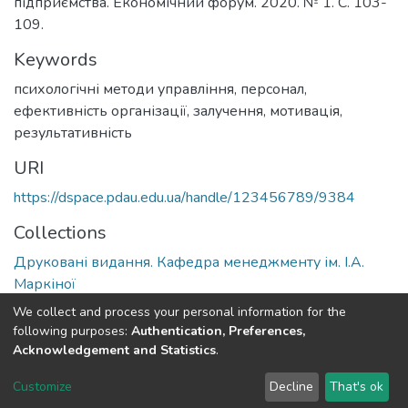
підприємства. Економічний форум. 2020. № 1. С. 103-
109.
Keywords
психологічні методи управління
,
персонал
,
ефективність організації
,
залучення
,
мотивація
,
результативність
URI
https://dspace.pdau.edu.ua/handle/123456789/9384
Collections
Друковані видання. Кафедра менеджменту ім. І.А.
Маркіної
We collect and process your personal information for the
Full item page
following purposes:
Authentication, Preferences,
Acknowledgement and Statistics
.
DSpace software
copyright © 2002-2026
LYRASIS
Customize
Decline
That's ok
Cookie settings
Send Feedback