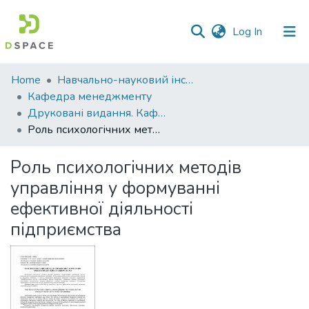
(current)
Log In
Communities
Home
Навчально-науковий інститут економіки, управління, права та інформаційних технологій
&
Кафедра менеджменту
Collections
Друковані видання. Кафедра менеджменту ім. І.А. Маркіної
Роль психологічних методів управління у формуванні ефективної діяльності підприємства
All of DSpace
Роль психологічних методів
Statistics
управління у формуванні
ефективної діяльності
підприємства