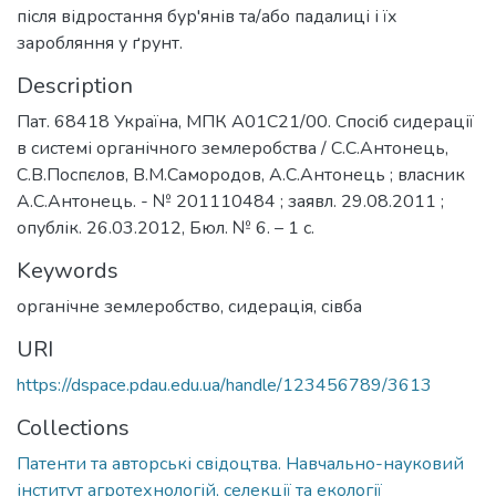
після відростання бур'янів та/або падалиці і їх
заробляння у ґрунт.
Description
Пат. 68418 Україна, МПК А01С21/00. Спосіб сидерації
в системі органічного землеробства / С.С.Антонець,
С.В.Поспєлов, В.М.Самородов, А.С.Антонець ; власник
А.С.Антонець. - № 201110484 ; заявл. 29.08.2011 ;
опублік. 26.03.2012, Бюл. № 6. – 1 с.
Keywords
органічне землеробство
,
сидерація
,
сівба
URI
https://dspace.pdau.edu.ua/handle/123456789/3613
Collections
Патенти та авторські свідоцтва. Навчально-науковий
інститут агротехнологій, селекції та екології