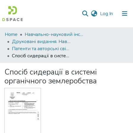
(current)
Log In
Communities
Home
Навчально-науковий інститут агротехнологій, селекції та екології
&
Друковані видання. Навчально-науковий інститут агротехнологій, селекції та екології
Collections
Патенти та авторські свідоцтва. Навчально-науковий інститут агротехнологій, селекції та екології
Спосіб сидерації в системі органічного землеробства
All of DSpace
Спосіб сидерації в системі
Statistics
органічного землеробства