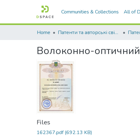
Communities & Collections
All of
Home
Патенти та авторські свідоцтва
Волоконно-оптичний 
Files
162367.pdf
(692.13 KB)