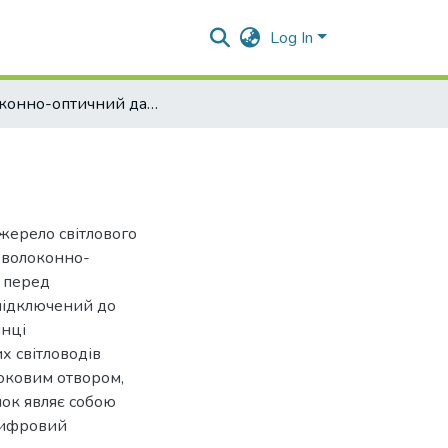
Log In
Волоконно-оптичний датчик рівня рідини
жерело світлового
 волоконно-
 перед
підключений до
інці
х світловодів
боковим отвором,
лок являє собою
-цифровий