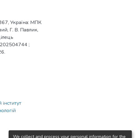
367, Україна: МПК
й, Г. В. Павлик,
ділець
u202504744 ;
26.
 інститут
нологій
We collect and process your personal information for the