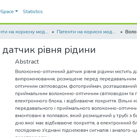
 DSpace
Statistics
Патенти на корисну модель
Патенти на корисні моделі_2026
датчик рівня рідини
Abstract
Волоконно-оптичний датчик рівня рідини містить д
випромінювання, розміщене перед передавальним
оптичним світловодом, фотоприймач, розташований
приймальним волоконно-оптичним світловодом та 
електронного блока, і відбиваюче покриття. Вільні к
передавального і приймального волоконно-оптични
вмонтовані в поплавок, який розміщений у трубі з 
дно якої має відбиваюче покриття, а електронний б
послідовно з'єднані підсилювач сигналів і аналого