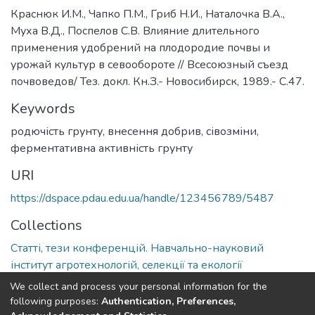
Краснюк И.М., Чапко П.М., Гриб Н.И., Наталочка В.А.,
Муха В.Д., Поспелов С.В. Влияние длительного
применения удобрений на плодородие почвы и
урожай культур в севообороте // Всесоюзный съезд
почвоведов/ Тез. докл. Кн.З.- Новосибирск, 1989.- С.47.
Keywords
родючість грунту
,
внесення добрив
,
сівозміни
,
ферментативна активність грунту
URI
https://dspace.pdau.edu.ua/handle/123456789/5487
Collections
Статті, тези конференцій. Навчально-науковий
інститут агротехнологій, селекції та екології
We collect and process your personal information for the
Full item page
following purposes:
Authentication, Preferences,