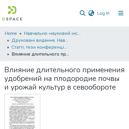
(current)
Log In
Communities
Home
Навчально-науковий інститут агротехнологій, селекції та екології
&
Друковані видання. Навчально-науковий інститут агротехнологій, селекції та екології
Collections
Статті, тези конференцій. Навчально-науковий інститут агротехнологій, селекції та екології
Влияние длительного применения удобрений на плодородие почвы и урожай культур в севообороте
All of DSpace
Влияние длительного применения
Statistics
удобрений на плодородие почвы
и урожай культур в севообороте