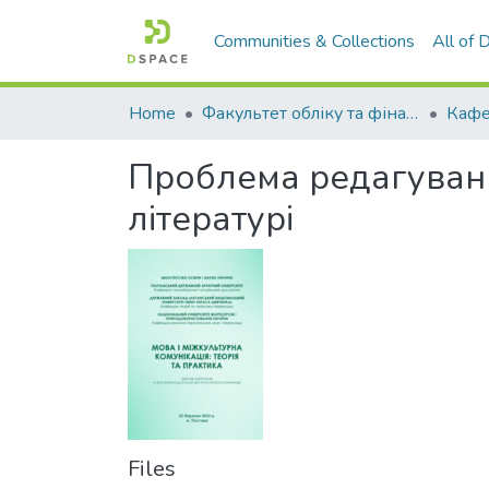
Communities & Collections
All of
Home
Факультет обліку та фінансів
Проблема редагуванн
літературі
Files