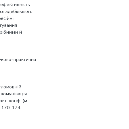
а ефективність
ся здебільшого
есійні
агування
трібними й
уково-практична
гломовній
 комунікація:
акт. конф. (м.
. 170-174.