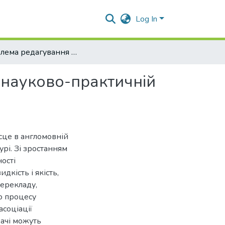
Log In
Проблема редагування перекладів в англомовній науково-практичній літературі
 науково-практичній
сце в англомовній
урі. Зі зростанням
ості
кість і якість,
перекладу,
о процесу
соціації
дачі можуть