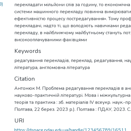
B)
перекладати мільйони слів за годину, то економічн
системи машинного перекладу повинна вимірювати
ефективністю процесу постредагування». Тому проф
перекладачі, надто ті, що володіють навичками ред
перекладу, в найближчому майбутньому стануть по
високооплачуваними фахівцями
Keywords
редагування перекладів
,
переклад
,
редагування
,
на
література
,
англомовна література
Citation
Антонюк М. Проблема редагування перекладів в ан
науково-практичній літературі. Мова і міжкультурна
теорія та практика : зб. матеріалів IV всеукр. наук.-пр
Полтава, 22 берез. 2023 р.). Полтава : ПДАУ, 2023. С
URI
https://dspace.pdau.edu.ua/handle/123456789/16511