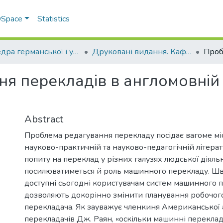
 DSpace
Statistics
Кафедра германської і української філології
Друковані видання. Кафедра германської і української філології
я перекладів в англомовній
Abstract
Проблема редагування перекладу посідає вагоме мі
науково-практичній та науково-педагогічній літерат
попиту на переклад у різних галузях людської діяльн
посилюватиметься й роль машинного перекладу. Швид
доступні сьогодні користувачам систем машинного 
дозволяють докорінно змінити планування робочог
перекладача. Як зауважує членкиня Американської а
перекладачів Дж. Раян, «оскільки машинні перекла