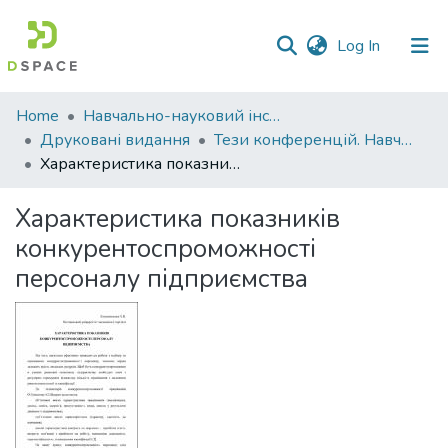
(current)
Log In
Communities
Home
Навчально-науковий інститут економіки, управління, права та інформаційних технологій
&
Друковані видання
Тези конференцій. Навчально-науковий інститут економіки, управління, права та інформаційних технологій
Collections
Характеристика показників конкурентоспроможності персоналу підприємства
All of DSpace
Характеристика показників
конкурентоспроможності
Statistics
персоналу підприємства