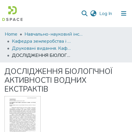
(current)
Log In
Communities
Home
Навчально-науковий інститут агротехнологій, селекції та екології
&
Кафедра землеробства і агрохімії ім. В.І.Сазанова
Collections
Друковані видання. Кафедра землеробства і агрохімії ім. В.І.Сазанова
ДОСЛІДЖЕННЯ БІОЛОГІЧНОЇ АКТИВНОСТІ ВОДНИХ ЕКСТРАКТІВ
All of DSpace
ДОСЛІДЖЕННЯ БІОЛОГІЧНОЇ
Statistics
АКТИВНОСТІ ВОДНИХ
ЕКСТРАКТІВ