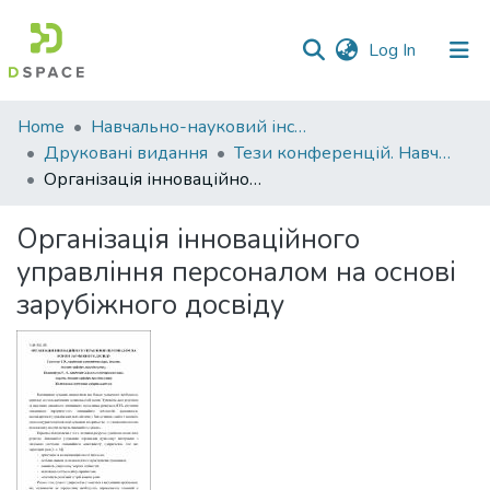
(current)
Log In
Communities
Home
Навчально-науковий інститут економіки, управління, права та інформаційних технологій
&
Друковані видання
Тези конференцій. Навчально-науковий інститут економіки, управління, права та інформаційних технологій
Collections
Організація інноваційного управління персоналом на основі зарубіжного досвіду
All of DSpace
Організація інноваційного
управління персоналом на основі
Statistics
зарубіжного досвіду