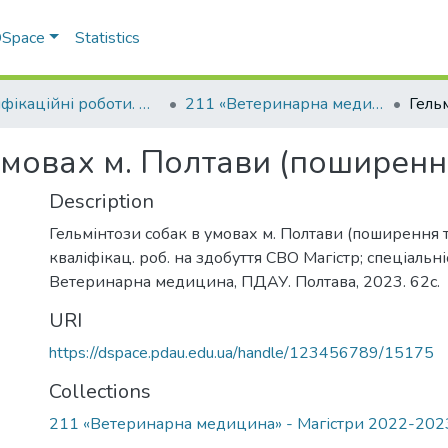
 DSpace
Statistics
Кваліфікаційні роботи. Факультет ветеринарної медицини
211 «Ветеринарна медицина» - Магістри 2022-2023
умовах м. Полтави (поширення
Description
Гельмінтози собак в умовах м. Полтави (поширення та
кваліфікац. роб. на здобуття СВО Магістр; спеціальні
Ветеринарна медицина, ПДАУ. Полтава, 2023. 62с.
URI
https://dspace.pdau.edu.ua/handle/123456789/15175
Collections
211 «Ветеринарна медицина» - Магістри 2022-202