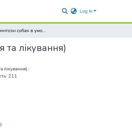
Log In
Гельмінтози собак в умовах м. Полтави (поширення та лікування)
 та лікування)
 лікування) :
сть: 211
3