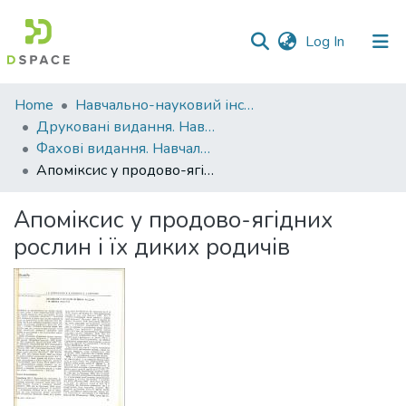
(current)
Log In
Communities
Home
Навчально-науковий інститут агротехнологій, селекції та екології
&
Друковані видання. Навчально-науковий інститут агротехнологій, селекції та екології
Collections
Фахові видання. Навчально-науковий інститут агротехнологій, селекції та екології
Апоміксис у продово-ягідних рослин і їх диких родичів
All of DSpace
Апоміксис у продово-ягідних
Statistics
рослин і їх диких родичів