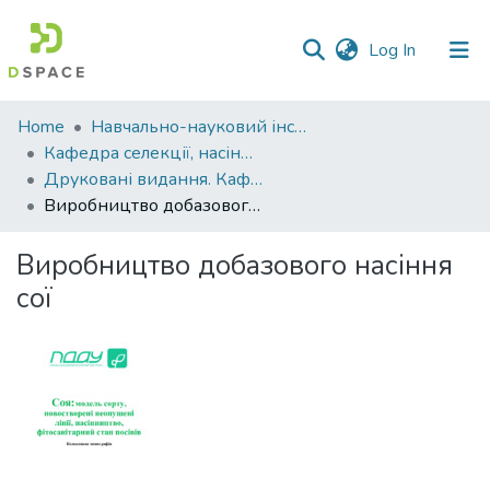
(current)
Log In
Communities
Home
Навчально-науковий інститут агротехнологій, селекції та екології
&
Кафедра селекції, насінництва і генетики
Collections
Друковані видання. Кафедра селекції, насінництва і генетики
Виробництво добазового насіння сої
All of DSpace
Виробництво добазового насіння
Statistics
сої