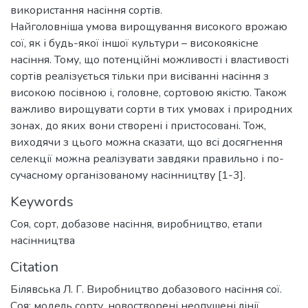
використання насіння сортів.
Найголовніша умова вирощування високого врожаю
сої, як і будь-якої іншої культури – високоякісне
насіння. Тому, що потенційні можливості і властивості
сортів реалізується тільки при висіванні насіння з
високою посівною і, головне, сортовою якістю. Також
важливо вирощувати сорти в тих умовах і природних
зонах, до яких вони створені і пристосовані. Тож,
виходячи з цього можна сказати, що всі досягнення
селекції можна реалізувати завдяки правильно і по-
сучасному організованому насінництву [1-3].
Keywords
Соя
,
сорт
,
добазове насіння
,
виробництво
,
етапи
насінництва
Citation
Білявська Л. Г. Виробництво добазового насіння сої.
Соя: модель сорту, новостворені неопушені лінії,