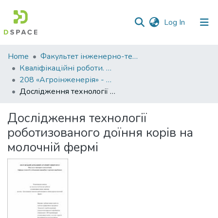
(current)
Log In
Communities
Home
Факультет інженерно-технологічний
&
Кваліфікаційні роботи. Факультет інженерно-технологічний
Collections
208 «Агроінженерія» - Магістри 2021-2022
Дослідження технології роботизованого доїння корів на молочній фермі
All of DSpace
Дослідження технології
Statistics
роботизованого доїння корів на
молочній фермі