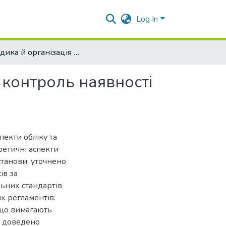
Log In
Методика й організація бухгалтерського обліку та контроль наявності та використання запасів бюджетних установ
 контроль наявності
пекти обліку та
ретичні аспекти
станови; уточнено
ів за
льних стандартів
х регламентів:
, що вимагають
; доведено