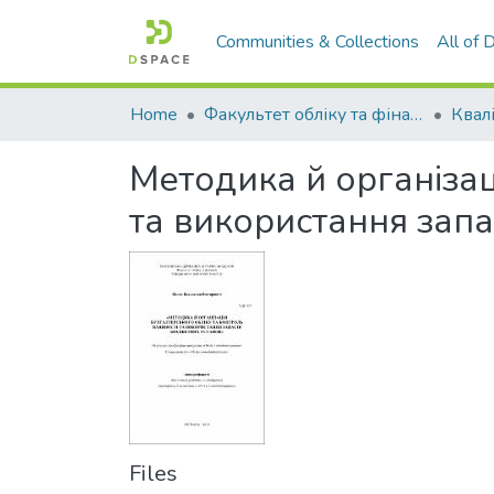
Communities & Collections
All of
Home
Факультет обліку та фінансів
Методика й організац
та використання зап
Files