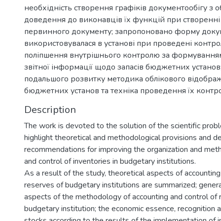
необхідність створення графіків документообігу з об
доведення до виконавців їх функцій при створенні 
первинного документу; запропоновано форму докум
використовувалася в установі при проведені контро
поліпшення внутрішнього контролю за формуванням
звітної інформації щодо запасів бюджетних установ
подальшого розвитку методика облікового відображ
бюджетних установ та техніка проведення їх контр
Description
The work is devoted to the solution of the scientific probl
highlight theoretical and methodological provisions and de
recommendations for improving the organization and meth
and control of inventories in budgetary institutions.
As a result of the study, theoretical aspects of accounting
reserves of budgetary institutions are summarized; genera
aspects of the methodology of accounting and control of 
budgetary institution; the economic essence, recognition an
stocks according to the results of the implementation of i