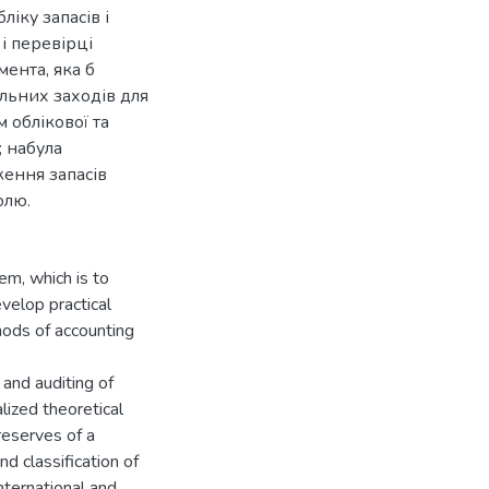
ліку запасів і
і перевірці
ента, яка б
льних заходів для
 облікової та
; набула
ення запасів
олю.
em, which is to
velop practical
ods of accounting
 and auditing of
lized theoretical
reserves of a
d classification of
nternational and