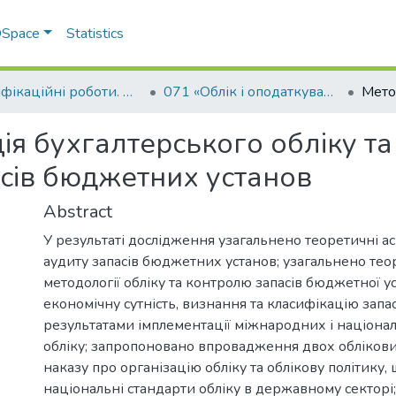
 DSpace
Statistics
Кваліфікаційні роботи. Факультет обліку та фінансів
071 «Облік і оподаткування»
ія бухгалтерського обліку та
асів бюджетних установ
Abstract
У результаті дослідження узагальнено теоретичні ас
аудиту запасів бюджетних установ; узагальнено тео
методології обліку та контролю запасів бюджетної у
економічну сутність, визнання та класифікацію запас
результатами імплементації міжнародних і націона
обліку; запропоновано впровадження двох облікови
наказу про організацію обліку та облікову політику
національні стандарти обліку в державному секторі