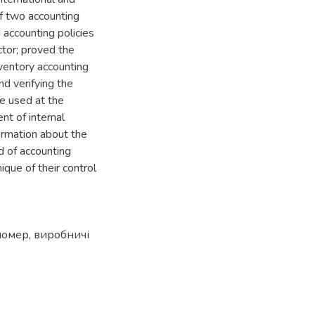
of two accounting
 accounting policies
ctor; proved the
ventory accounting
nd verifying the
e used at the
nt of internal
formation about the
d of accounting
ique of their control
номер
,
виробничі