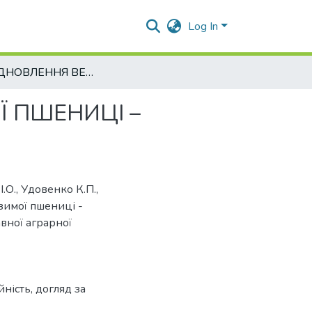
Log In
ЧАС ВІДНОВЛЕННЯ ВЕСНЯНОЇ ВЕГЕТАЦІЇ ОЗИМОЇ ПШЕНИЦІ – ДОГЛЯД ТА ПРОДУКТИВНІСТЬ
Ї ПШЕНИЦІ –
І.О., Удовенко К.П.,
зимої пшениці -
вної аграрної
ність, догляд за