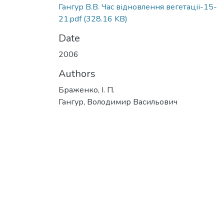
Гангур В.В. Час відновлення вегетаціі-15-
21.pdf
(328.16 KB)
Date
2006
Authors
Браженко, І. П.
Гангур, Володимир Васильович