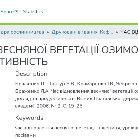
 DSpace
Statistics
дра рослинництва
Друковані видання. Кафедра рослинництва
ЕСНЯНОЇ ВЕГЕТАЦІЇ ОЗИМО
ТИВНІСТЬ
Description
Браженко І.П., Гангур В.В., Крамаренко І.В., Чекрізов 
Браженко Л.А. Час відновлення весняної вегетації о
догляд та продуктивність. Вісник Полтавської держа
академії. 2006. № 2. С. 19-25.
Keywords
час відновлення весняної вегетації, пшениця, урожай
посівами