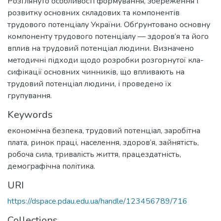
Розглянуто особливості формування, збереження і
розвитку основних складових та компонентів
трудового потенціалу України. Обґрунтовано основну
компоненту трудового потенціалу — здоров’я та його
вплив на трудовий потенціал людини. Визначено
методичні підходи щодо розробки розгорнутої кла-
сифікації основних чинників, що впливають на
трудовий потенціал людини, і проведено їх
групування.
Keywords
економічна безпека
,
трудовий потенціал, заробітна
плата, ринок праці, населення, здоров’я, зайнятість,
робоча сила, тривалість життя, працездатність,
демографічна політика.
URI
https://dspace.pdau.edu.ua/handle/123456789/716
Collections