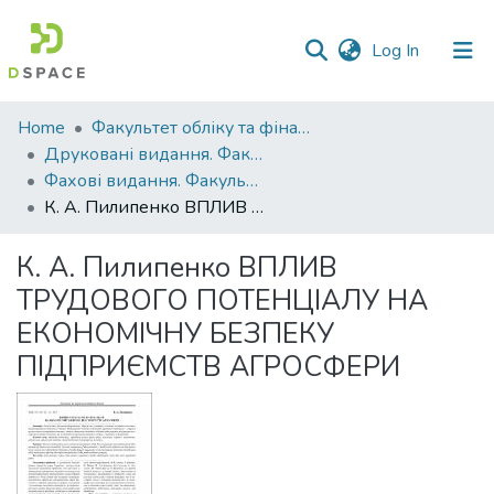
(current)
Log In
Communities
Home
Факультет обліку та фінансів
&
Друковані видання. Факультет обліку та фінансів
Collections
Фахові видання. Факультет обліку та фінансів
К. А. Пилипенко ВПЛИВ ТРУДОВОГО ПОТЕНЦІАЛУ НА ЕКОНОМІЧНУ БЕЗПЕКУ ПІДПРИЄМСТВ АГРОСФЕРИ
All of DSpace
К. А. Пилипенко ВПЛИВ
Statistics
ТРУДОВОГО ПОТЕНЦІАЛУ НА
ЕКОНОМІЧНУ БЕЗПЕКУ
ПІДПРИЄМСТВ АГРОСФЕРИ