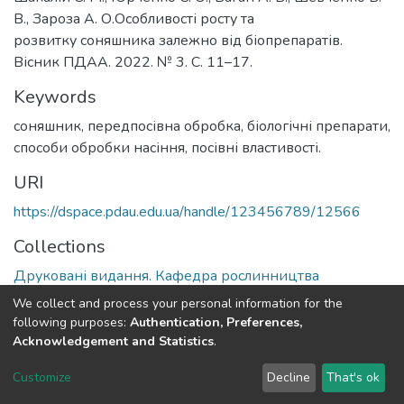
В., Зароза А. О.Особливості росту та
розвитку соняшника залежно від біопрепаратів.
Вісник ПДАА. 2022. № 3. С. 11–17.
Keywords
соняшник, передпосівна обробка, біологічні препарати,
способи обробки насіння, посівні властивості.
URI
https://dspace.pdau.edu.ua/handle/123456789/12566
Collections
Друковані видання. Кафедра рослинництва
We collect and process your personal information for the
Full item page
following purposes:
Authentication, Preferences,
Acknowledgement and Statistics
.
DSpace software
copyright © 2002-2026
LYRASIS
Customize
Decline
That's ok
Cookie settings
Send Feedback