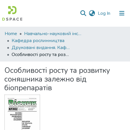
(current)
Log In
Communities
Home
Навчально-науковий інститут агротехнологій, селекції та екології
&
Кафедра рослинництва
Collections
Друковані видання. Кафедра рослинництва
Особливості росту та розвитку соняшника залежно від біопрепаратів
All of DSpace
Особливості росту та розвитку
Statistics
соняшника залежно від
біопрепаратів