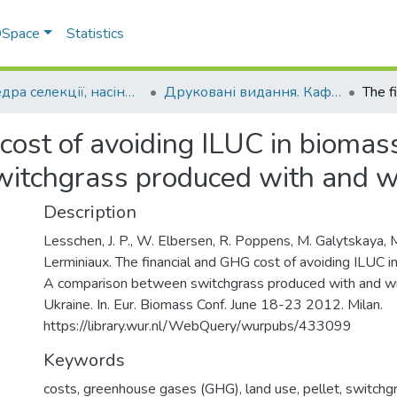
 DSpace
Statistics
Кафедра селекції, насінництва і генетики
Друковані видання. Кафедра селекції, насінництва і генетики
cost of avoiding ILUC in biomass
itchgrass produced with and wi
Description
Lesschen, J. P., W. Elbersen, R. Poppens, M. Galytskaya, M
Lerminiaux. The financial and GHG cost of avoiding ILUC i
A comparison between switchgrass produced with and wi
Ukraine. In. Eur. Biomass Conf. June 18-23 2012. Milan.
https://library.wur.nl/WebQuery/wurpubs/433099
Keywords
costs, greenhouse gases (GHG), land use, pellet, switchg