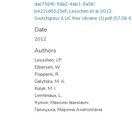
dac756f6-9da2-4ab1-9a56-
b422cd5525ef_Lesschen et al 2012.
Switchgrass ILUC free Ukraine (1).pdf
(57.06 K
Date
2012
Authors
Lesschen, J.P.
Elbersen, W.
Poppens, R.
Galytska, M. A.
Kulyk, M. I.
Lerminiaux, L.
Кулик, Максим Іванович
Галицька, Марина Анатоліївна