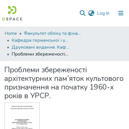
(current)
Log In
Communities
Home
Факультет обліку та фінансів
&
Кафедра германської і української філології
Collections
Друковані видання. Кафедра германської і української філології
Проблеми збереженості архітектурних пам’яток культового призначення на початку 1960-х років в УРСР.
All of DSpace
Проблеми збереженості
Statistics
архітектурних пам’яток культового
призначення на початку 1960-х
років в УРСР.