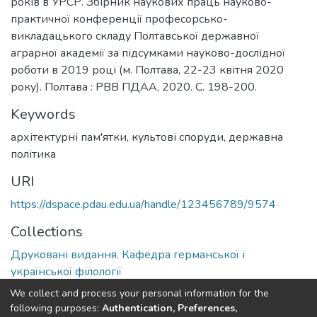
років в УРСР. Збірник наукових праць науково-
практичної конференції професорсько-
викладацького складу Полтавської державної
аграрної академії за підсумками науково-дослідної
роботи в 2019 році (м. Полтава, 22-23 квітня 2020
року). Полтава : РВВ ПДАА, 2020. С. 198-200.
Keywords
архітектурні пам'ятки, культові споруди, державна
політика
URI
https://dspace.pdau.edu.ua/handle/123456789/9574
Collections
Друковані видання. Кафедра германської і
української філології
We collect and process your personal information for the
Full item page
following purposes:
Authentication, Preferences,