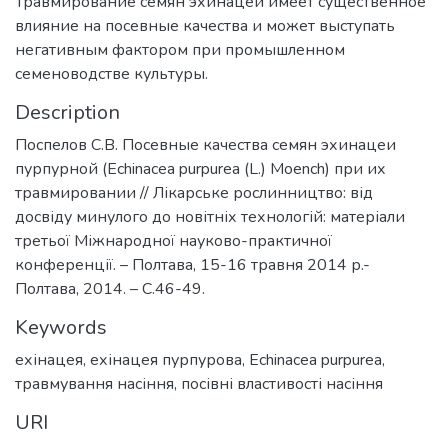
Травмирование семян эхинацеи имеет существенное
влияние на посевные качества и может выступать
негативным фактором при промышленном
семеноводстве культуры.
Description
Поспелов С.В. Посевные качества семян эхинацеи
пурпурной (Echinacea purpurea (L.) Moench) при их
травмировании // Лікарське рослинництво: від
досвіду минулого до новітніх технологій: матеріали
третьої Міжнародної науково-практичної
конференції. – Полтава, 15-16 травня 2014 р.-
Полтава, 2014. – С.46-49.
Keywords
ехінацея
,
ехінацея пурпурова
,
Echinacea purpurea
,
травмування насіння
,
посівні властивості насіння
URI