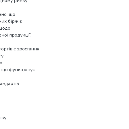
одному ринку
ено, що
них бірж є
 щодо
ної продукції.
торгів є зростання
су
о
, що функціонує
тандартів
нку