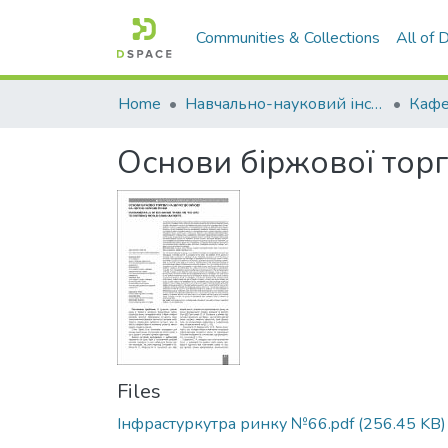
Communities & Collections
All of
Home
Навчально-науковий інститут економіки, управління, права та інформаційних технологій
Кафе
Основи біржової торгі
Files
Інфрастуркутра ринку №66.pdf
(256.45 KB)