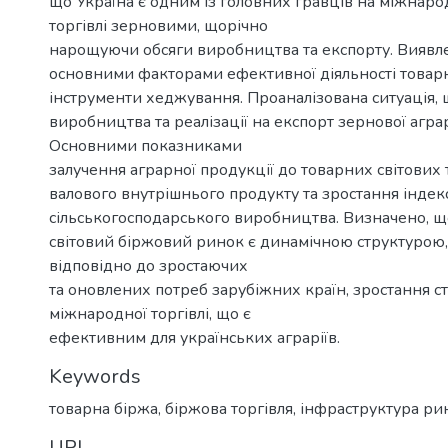
що Україна є одним із головних гравців на міжнар
торгівлі зерновими, щорічно
нарощуючи обсяги виробництва та експорту. Виявл
основними факторами ефективної діяльності товар
інструменти хеджування. Проаналізована ситуація,
виробництва та реалізації на експорт зернової аграр
Основними показниками
залучення аграрної продукції до товарних світових 
валового внутрішнього продукту та зростання індек
сільськогосподарського виробництва. Визначено, щ
світовий біржовий ринок є динамічною структурою
відповідно до зростаючих
та оновлених потреб зарубіжних країн, зростання с
міжнародної торгівлі, що є
ефективним для українських аграріїв.
Keywords
товарна біржа, біржова торгівля, інфраструктура ри
URI