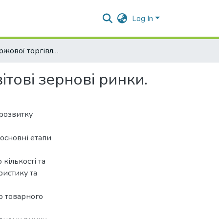
Log In
Основи біржової торгівлі на шляху до виходу на світові зернові ринки.
ітові зернові ринки.
 розвитку
основні етапи
кількості та
ристику та
о товарного