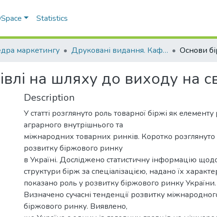
 DSpace
Statistics
дра маркетингу
Друковані видання. Кафедра маркетингу
влі на шляху до виходу на св
Description
У статті розглянуто роль товарної біржі як елементу
аграрного внутрішнього та
міжнародних товарних ринків. Коротко розглянуто 
розвитку біржового ринку
в Україні. Досліджено статистичну інформацію щодо 
структури бірж за спеціалізацією, надано їх характе
показано роль у розвитку біржового ринку України.
Визначено сучасні тенденції розвитку міжнародног
біржового ринку. Виявлено,