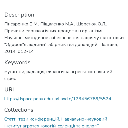
Description
Писаренко В.М., Піщаленко М.А., Шерстюк О.Л..
Причини екопалогічних процесів в організмі.
Науково-методичне забезпечення напряму підготовки
"Здоров"я людини": збірник тез доповідей. Полтава,
2014. с.12-14
Keywords
мутагени
,
радіація
,
екологічна агресія
,
соціальний
стрес
URI
https://dspace.pdau.edu.ua/handle/123456789/5524
Collections
Статті, тези конференцій. Навчально-науковий
інститут агротехнологій, селекції та екології