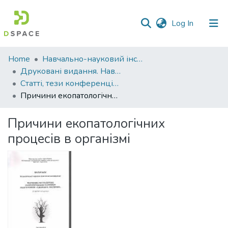
(current)
Log In
Communities
Home
Навчально-науковий інститут агротехнологій, селекції та екології
&
Друковані видання. Навчально-науковий інститут агротехнологій, селекції та екології
Collections
Статті, тези конференцій. Навчально-науковий інститут агротехнологій, селекції та екології
Причини екопатологічних процесів в організмі
All of DSpace
Причини екопатологічних
Statistics
процесів в організмі