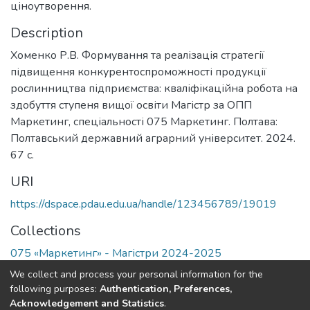
ціноутворення.
Description
Хоменко Р.В. Формування та реалізація стратегії
підвищення конкурентоспроможності продукції
рослинництва підприємства: кваліфікаційна робота на
здобуття ступеня вищої освіти Магістр за ОПП
Маркетинг, спеціальності 075 Маркетинг. Полтава:
Полтавський державний аграрний університет. 2024.
67 с.
URI
https://dspace.pdau.edu.ua/handle/123456789/19019
Collections
075 «Маркетинг» - Магістри 2024-2025
We collect and process your personal information for the
Full item page
following purposes:
Authentication, Preferences,
Acknowledgement and Statistics
.