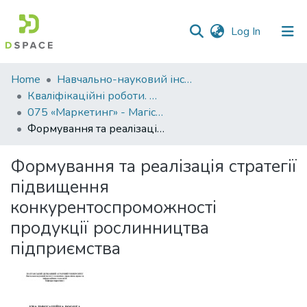
(current)
Log In
Communities
Home
Навчально-науковий інститут економіки, управління, права та інформаційних технологій
&
Кваліфікаційні роботи. ННІ економіки, управління, права та ІТ
Collections
075 «Маркетинг» - Магістри 2024-2025
Формування та реалізація стратегії підвищення конкурентоспроможності продукції рослинництва підприємства
All of DSpace
Формування та реалізація стратегії
Statistics
підвищення
конкурентоспроможності
продукції рослинництва
підприємства