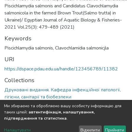
Piscichlamydia salmonis and Candidatus Clavochlamydia
salmonicola in the farmed Brown Trout(Salmo trutta) in
Ukraine)/ Egyptian Journal of Aquatic Biology & Fisheries-
2021 Vol.25(3): 479-489 (2021)
Keywords
Piscichlamydia salmonis, Clavochlamidia salmonicjla
URI
https://dspace.pdau.edu.ua/handle/123456789/11382
Collections
Друковані видання. Кафедра інфекційної патології,
гігієни, санітарії та біобезпеки
Ми збираємо та обробляємо вашу особисту інформацію для
Full item page
таких цілей:
автентифікація, налаштування,
підтвердження та статистика
.
DSpace software
copyright © 2002-2026
LYRASIS
Налаштувати
Відхилити
Прийняти