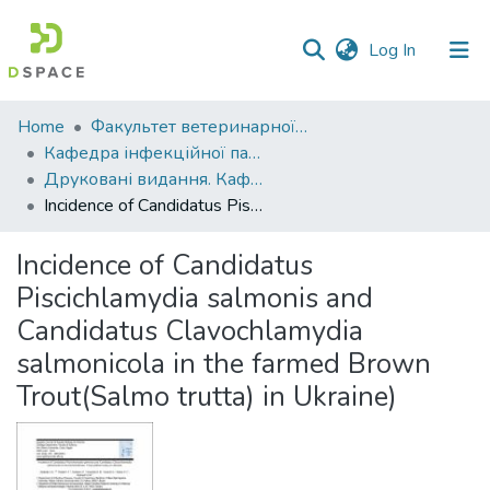
(current)
Log In
Communities
Home
Факультет ветеринарної медицини
&
Кафедра інфекційної патології, гігієни, санітарії та біобезпеки
Collections
Друковані видання. Кафедра інфекційної патології, гігієни, санітарії та біобезпеки
Incidence of Candidatus Piscichlamydia salmonis and Candidatus Clavochlamydia salmonicola in the farmed Brown Trout(Salmo trutta) in Ukraine)
All of DSpace
Incidence of Candidatus
Statistics
Piscichlamydia salmonis and
Candidatus Clavochlamydia
salmonicola in the farmed Brown
Trout(Salmo trutta) in Ukraine)