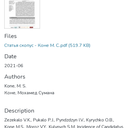
Files
Статья скопус - Коне М. С..pdf
(519.7 KB)
Date
2021-06
Authors
Kone, M. S.
Коне, Мохамед Сумана
Description
Zezekalo V.K., Pukalo P.J., Pyndzdzyn I.V., Kyrychko O.B.,
Kone M.S., Moroz V.Y., Kulynych S.M. Incidence of Candidatus