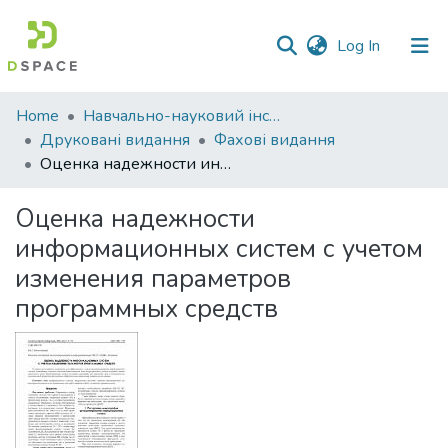
(current)
Log In
Communities
Home
Навчально-науковий інститут економіки, управління, права та інформаційних технологій
&
Друковані видання
Фахові видання
Collections
Оценка надежности информационных систем с учетом изменения параметров программных средств
All of DSpace
Оценка надежности
информационных систем с учетом
Statistics
изменения параметров
программных средств