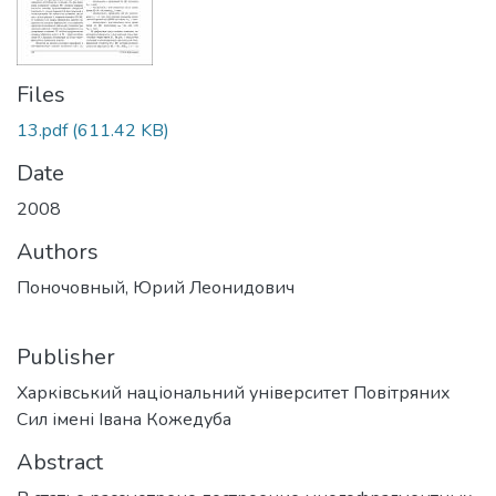
Files
13.pdf
(611.42 KB)
Date
2008
Authors
Поночовный, Юрий Леонидович
Publisher
Харківський національний університет Повітряних
Сил імені Івана Кожедуба
Abstract