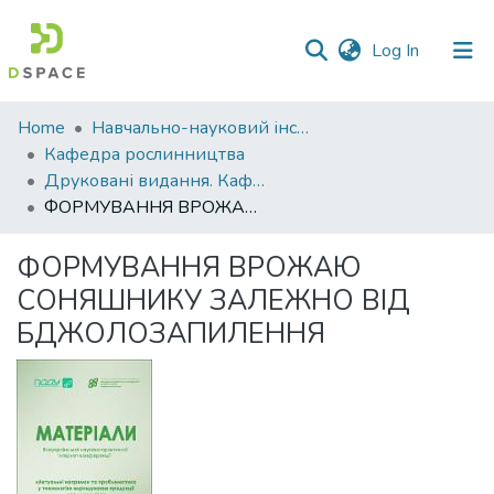
(current)
Log In
Communities
Home
Навчально-науковий інститут агротехнологій, селекції та екології
&
Кафедра рослинництва
Collections
Друковані видання. Кафедра рослинництва
ФОРМУВАННЯ ВРОЖАЮ СОНЯШНИКУ ЗАЛЕЖНО ВІД БДЖОЛОЗАПИЛЕННЯ
All of DSpace
ФОРМУВАННЯ ВРОЖАЮ
Statistics
СОНЯШНИКУ ЗАЛЕЖНО ВІД
БДЖОЛОЗАПИЛЕННЯ