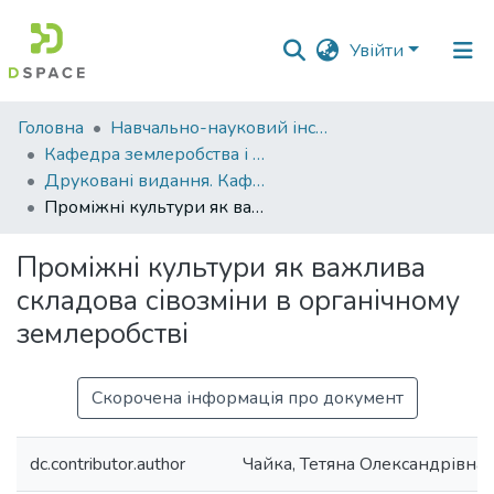
Увійти
Фонди
Головна
Навчально-науковий інститут агротехнологій, селекції та екології
та
Кафедра землеробства і агрохімії ім. В.І.Сазанова
зібрання
Друковані видання. Кафедра землеробства і агрохімії ім. В.І.Сазанова
Проміжні культури як важлива складова сівозміни в органічному землеробстві
Пошук за критеріями
Проміжні культури як важлива
Статистика
складова сівозміни в органічному
землеробстві
Скорочена інформація про документ
dc.contributor.author
Чайка, Тетяна Олександрівна