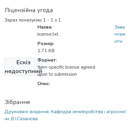
Ліцензійна угода
Зараз показуємо
1 - 1 з 1
Назва:
Зава
license.txt
нтаж
ити
Розмір:
1.71 KB
Формат:
Ескіз
Item-specific license agreed
недоступний
upon to submission
Опис:
Зібрання
Друковані видання. Кафедра землеробства і агрохімії
ім. В.І.Сазанова