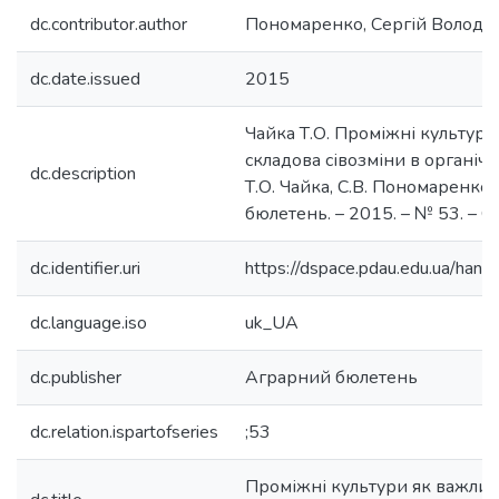
dc.contributor.author
Пономаренко, Сергій Волод
dc.date.issued
2015
Чайка Т.О. Проміжні культури
складова сівозміни в органічн
dc.description
Т.О. Чайка, С.В. Пономаренко 
бюлетень. – 2015. – № 53. – С.
dc.identifier.uri
https://dspace.pdau.edu.ua/ha
dc.language.iso
uk_UA
dc.publisher
Аграрний бюлетень
dc.relation.ispartofseries
;53
Проміжні культури як важлив