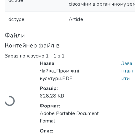
dc.title
сівозміни в органічному земл
dc.type
Article
Файли
Контейнер файлів
Зараз показуємо
1 - 1 з 1
Назва:
Зава
Чайка_Проміжні
нтаж
Вантажиться...
культури.PDF
ити
Розмір:
628.28 KB
Формат:
Adobe Portable Document
Format
Опис: