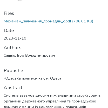
Files
Механізм_залучення_громадян_с.pdf
(706.61 KB)
Date
2023-11-10
Authors
Сашко, Ігор Володимирович
Publisher
«Одеська політехніка», м. Одеса
Abstract
Система взаємовідносин між владними структурами,
органами державного управління та громадською
думкою є одним із найвагоміших показників