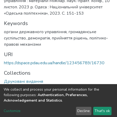
управління : матеріали Міжнар. наук.-практ. конф., 10
листоп. 2023 р. Одеса : Національний університет
«Одеська політехніка», 2023. С. 151-153
Keywords
органи державного управління
,
громадянське
суспільство
,
демократія
,
прийняття рішень
,
політико-
правові механізми
URI
https://dspace.pdau.edu.ua/handle/123456789/16730
Collections
Друковані видання
We collect and process your personal information for the
Full item page
following purposes:
Authentication, Preferences,
Acknowledgement and Statistics
.
DSpace software
copyright © 2002-2026
LYRASIS
Customize
Decline
That's ok
Cookie settings
Send Feedback