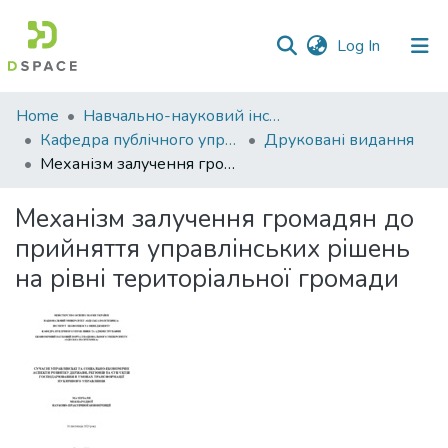
(current)
Log In
Communities
Home
Навчально-науковий інститут економіки, управління, права та інформаційних технологій
&
Кафедра публічного управління та адміністрування
Друковані видання
Collections
Механізм залучення громадян до прийняття управлінських рішень на рівні територіальної громади
All of DSpace
Механізм залучення громадян до
прийняття управлінських рішень
Statistics
на рівні територіальної громади