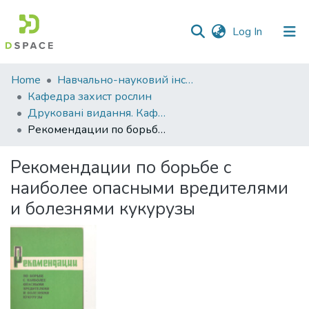
(current)
Log In
Communities
Home
Навчально-науковий інститут агротехнологій, селекції та екології
&
Кафедра захист рослин
Collections
Друковані видання. Кафедра захист рослин
Рекомендации по борьбе с наиболее опасными вредителями и болезнями кукурузы
All of DSpace
Рекомендации по борьбе с
Statistics
наиболее опасными вредителями
и болезнями кукурузы