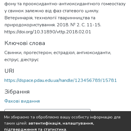
фону та прооксидантно-антиоксидантного гомеостазу
у свинок залежно від фаз статевого циклу.
Ветеринарія, технології тваринництва та
природокористування. 2018. № 2. С. 11-15.
https://doi.org/10.31890/vttp.2018.02.01
Ключові слова
Свинки
,
прогестерон
,
естрадіол
,
антиоксиданти
,
еструс
,
діеструс
URI
https://dspace.pdau.edu.ua/handle/123456789/15781
Зібрання
Фахові видання
Повна інформація про документ
Ми збираємо та обробляємо вашу особисту інформацію для
таких цілей:
автентифікація, налаштування,
підтвердження та статистика
.