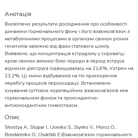
Анотація
Висвітлено результати дослідження про особливості
динаміки гормонального фону і його взаємозв’язок з
метаболічними процесами в організмі свинок різних
генотипів залежно від фази статевого циклу.
Виявлено, що концентрація естрадіолу у сироватці
крові свинок великої білої породи в період еструса
відносно діеструса підвищувалась на 21,6%, п’єтрен на
23,2%, Ці зміни відбувалися на тлі прискорення
перебігу процесів пероксидації. Встановлено
існування суттєвих кореляційних взаємозв’язків між
гормональним фоном та проксидантно-
антиоксидантним гомеостазом.
Опис
Shostya A., Stupar I., Usenko S., Slynko V., Moroz O.,
Bondarenko O., Chukhlib E.Взаємозв’язок гормонального