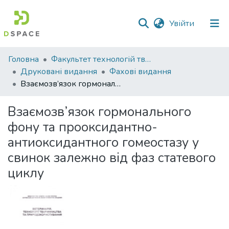
(current)
Увійти
Фонди
Головна
Факультет технологій тваринництва та продовольства
та
Друковані видання
Фахові видання
зібрання
Взаємозв’язок гормонального фону та прооксидантно-антиоксидантного гомеостазу у свинок залежно від фаз статевого циклу
Пошук за критеріями
Взаємозв’язок гормонального
фону та прооксидантно-
Статистика
антиоксидантного гомеостазу у
свинок залежно від фаз статевого
циклу