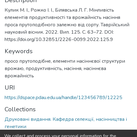
Description
Кулик М. І., Рожко І. І., Білявська Л. Г. Мінливість
елементів продуктивності та врожайність насіння
проса прутоподібного залежно від сорту. Таврійський
науковий вісник. 2022. Вип. 125. C. 63–72. DOI:
https://doi.org/10.32851/2226-0099.2022.125.9
Keywords
просо прутоподібне, елементи насіннєвої структури
врожаю, продуктивність, насіння, насіннєва
врожайність
URI
https://dspace.pdau.edu.ua/handle/123456789/12225
Collections
Друковані видання. Кафедра селекції, насінництва і
генетики
We collect and process your personal information for the