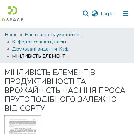
(current)
Log In
Communities
Home
Навчально-науковий інститут агротехнологій, селекції та екології
&
Кафедра селекції, насінництва і генетики
Collections
Друковані видання. Кафедра селекції, насінництва і генетики
МІНЛИВІСТЬ ЕЛЕМЕНТІВ ПРОДУКТИВНОСТІ ТА ВРОЖАЙНІСТЬ НАСІННЯ ПРОСА ПРУТОПОДІБНОГО ЗАЛЕЖНО ВІД СОРТУ
All of DSpace
МІНЛИВІСТЬ ЕЛЕМЕНТІВ
Statistics
ПРОДУКТИВНОСТІ ТА
ВРОЖАЙНІСТЬ НАСІННЯ ПРОСА
ПРУТОПОДІБНОГО ЗАЛЕЖНО
ВІД СОРТУ