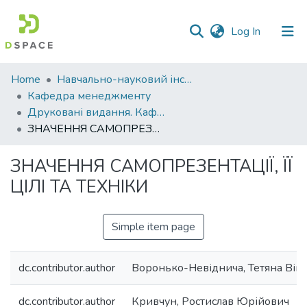
(current)
Log In
Communities
Home
Навчально-науковий інститут економіки, управління, права та інформаційних технологій
&
Кафедра менеджменту
Collections
Друковані видання. Кафедра менеджменту ім. І.А. Маркіної
ЗНАЧЕННЯ САМОПРЕЗЕНТАЦІЇ, ЇЇ ЦІЛІ ТА ТЕХНІКИ
All of DSpace
ЗНАЧЕННЯ САМОПРЕЗЕНТАЦІЇ, ЇЇ
Statistics
ЦІЛІ ТА ТЕХНІКИ
Simple item page
dc.contributor.author
Воронько-Невіднича, Тетяна Вікт
dc.contributor.author
Кривчун, Ростислав Юрійович