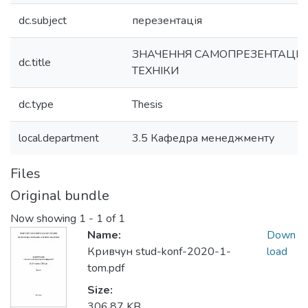
dc.subject
перезентація
ЗНАЧЕННЯ САМОПРЕЗЕНТАЦІЇ, ЇЇ
dc.title
ТЕХНІКИ
dc.type
Thesis
local.department
3.5 Кафедра менеджменту
Files
Original bundle
Now showing
1 - 1 of 1
Name:
Down
Кривчун stud-konf-2020-1-
load
tom.pdf
Size:
306.87 KB