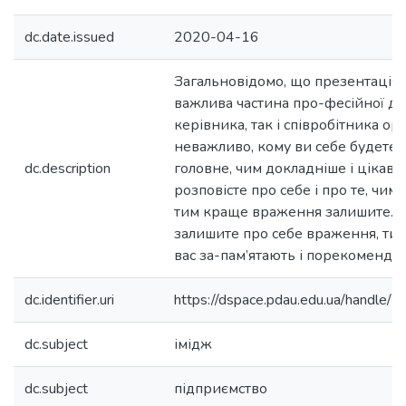
dc.date.issued
2020-04-16
Загальновідомо, що презентація 
важлива частина про-фесійної дія
керівника, так і співробітника орга
неважливо, кому ви себе будете 
dc.description
головне, чим докладніше і цікаві
розповісте про себе і про те, чим 
тим краще враження залишите. 
залишите про себе враження, ти
вас за-пам’ятають і порекоменду
dc.identifier.uri
https://dspace.pdau.edu.ua/handl
dc.subject
імідж
dc.subject
підприємство