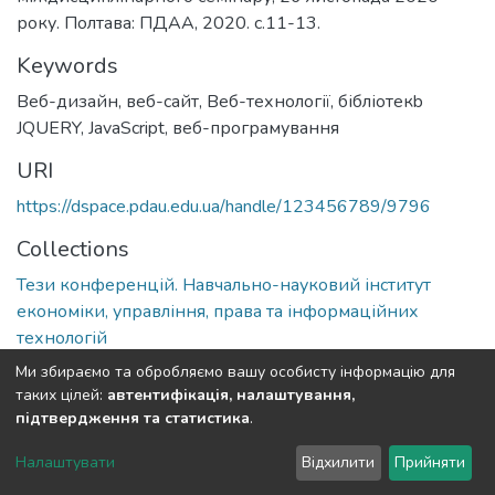
року. Полтава: ПДАА, 2020. с.11-13.
Keywords
Веб-дизайн
,
веб-сайт
,
Веб-технології
,
бібліотекb
JQUERY
,
JavaScript
,
веб-програмування
URI
https://dspace.pdau.edu.ua/handle/123456789/9796
Collections
Тези конференцій. Навчально-науковий інститут
економіки, управління, права та інформаційних
технологій
Ми збираємо та обробляємо вашу особисту інформацію для
Full item page
таких цілей:
автентифікація, налаштування,
підтвердження та статистика
.
DSpace software
copyright © 2002-2026
LYRASIS
Налаштувати
Відхилити
Прийняти
Cookie settings
Send Feedback