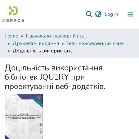
(current)
Log In
Communities
Home
Навчально-науковий інститут економіки, управління, права та інформаційних технологій
&
Друковані видання
Тези конференцій. Навчально-науковий інститут економіки, управління, права та інформаційних технологій
Collections
Доцільність використання бібліотек JQUERY при проектуванні веб-додатків.
All of DSpace
Доцільність використання
бібліотек JQUERY при
Statistics
проектуванні веб-додатків.