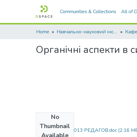
Communities & Collections
All of
Home
Навчально-науковий інститут агротехнологій, селекції та екології
Органічні аспекти в 
No
Files
Thumbnail
Збірник викл_ 2013 РЕДАГОВ.doc
(2.16 M
Available