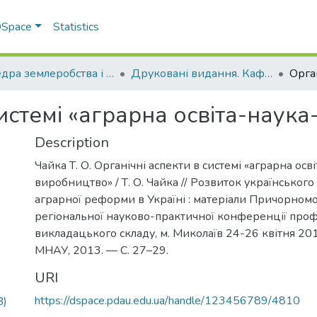
 DSpace
Statistics
Кафедра землеробства і агрохімії ім. В.І.Сазанова
Друковані видання. Кафедра землеробства і агрохімії ім. В.І.Сазанова
системі «аграрна освіта-наук
Description
Чайка Т. О. Органічні аспекти в системі «аграрна осв
виробництво» / Т. О. Чайка // Розвиток українського
аграрної реформи в Україні : матеріали Причорном
регіональної науково-практичної конференції про
викладацького складу, м. Миколаїв 24-26 квітня 201
МНАУ, 2013. — С. 27–29.
URI
https://dspace.pdau.edu.ua/handle/123456789/4810
B)