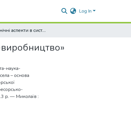
Log In
Органічні аспекти в системі «аграрна освіта-наука-виробництво»
а-виробництво»
іта-наука-
 села – основа
орської
фесорсько-
3 р. — Миколаїв :