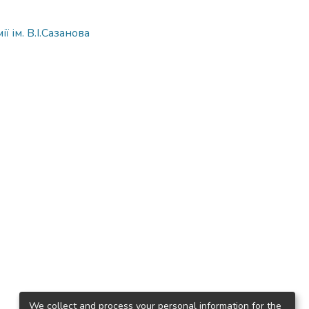
 ім. В.І.Сазанова
We collect and process your personal information for the