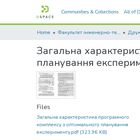
Communities & Collections
All of
Home
Факультет інженерно-технологічний
Загальна характерис
планування експери
Files
Загальна характеристика програмного
комплексу з оптимального планування
експерименту.pdf
(323.96 KB)