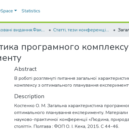
 DSpace
Statistics
Друковані видання.Факультет інженерно-технологічний
Статті, тези конференцій. Факультет інженерно-технологічний
тика програмного комплексу
менту
Abstract
В роботі розглянуті питання загальної характерист
комплексу з оптимального планування експеримент
Description
Костенко О. М. Загальна характеристика програмно
оптимального планування експерименту. Матеріали
науково-практичної конференції «Людина, природа, 
столітті». Полтава : ФОП О. І. Кека, 2015. С 44-46.