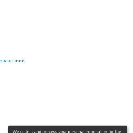
хнологічний
We collect and process your personal information for the