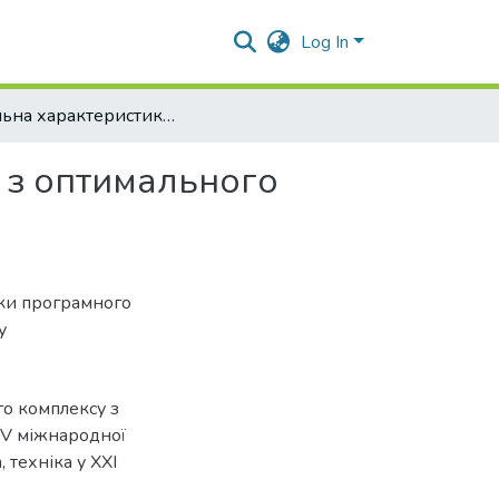
Log In
Загальна характеристика програмного комплексу з оптимального планування експерименту
 з оптимального
ики програмного
у
го комплексу з
 V міжнародної
техніка у ХХІ